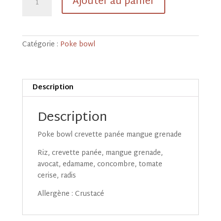
Ajouter au panier
de
Poke
crevette
panée
Catégorie :
Poke bowl
mangue
grenade
Description
Description
Poke bowl crevette panée mangue grenade
Riz, crevette panée, mangue grenade,
avocat, edamame, concombre, tomate
cerise, radis
Allergène : Crustacé