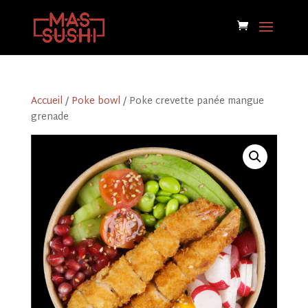
Accueil
/
Poke bowl
/ Poke crevette panée mangue
grenade