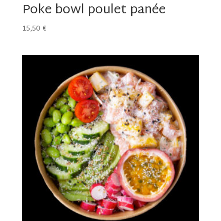
Poke bowl poulet panée
15,50
€