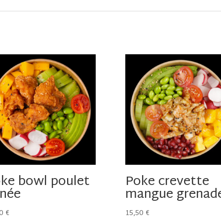
ke bowl poulet
Poke crevette
née
mangue grenad
50
€
15,50
€