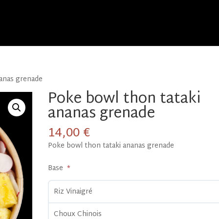
nanas grenade
Poke bowl thon tataki
ananas grenade
14,00
€
Poke bowl thon tataki ananas grenade
Base
Riz Vinaigré
Choux Chinois