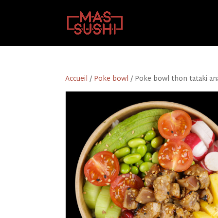
Accueil
/
Poke bowl
/ Poke bowl thon tataki a