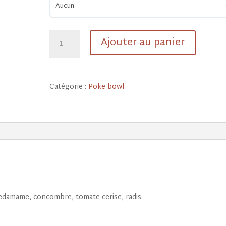
quantité
Ajouter au panier
de
Poke
bowl
thon
Catégorie :
Poke bowl
tataki
ananas
grenade
, edamame, concombre, tomate cerise, radis