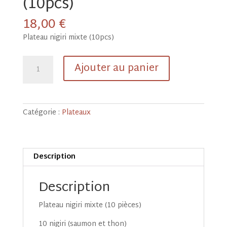
(10pcs)
18,00
€
Plateau nigiri mixte (10pcs)
quantité
Ajouter au panier
de
Plateau
nigiri
mixte
Catégorie :
Plateaux
(10pcs)
Description
Description
Plateau nigiri mixte (10 pièces)
10 nigiri (saumon et thon)