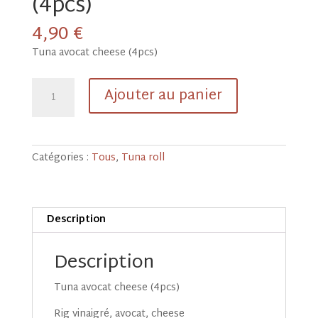
(4pcs)
4,90
€
Tuna avocat cheese (4pcs)
quantité
Ajouter au panier
de
Tuna
avocat
cheese
Catégories :
Tous
,
Tuna roll
(4pcs)
Description
Description
Tuna avocat cheese (4pcs)
Rig vinaigré, avocat, cheese