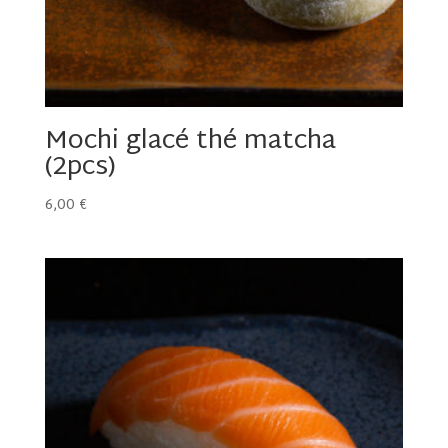
Mochi glacé thé matcha
(2pcs)
6,00
€