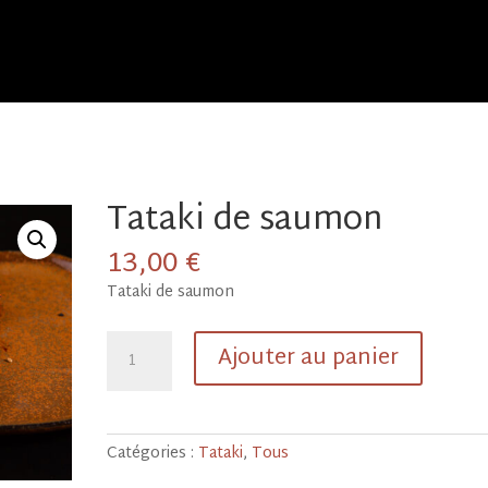
Tataki de saumon
13,00
€
Tataki de saumon
quantité
Ajouter au panier
de
Tataki
de
saumon
Catégories :
Tataki
,
Tous