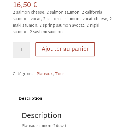
16,50
€
2 salmon cheese, 2 salmon saumon, 2 california
saumon avocat, 2 california saumon avocat cheese, 2
maki saumon, 2 spring saumon avocat, 2 nigiri
saumon, 2 sashimi saumon
quantité
Ajouter au panier
de
Plateau
saumon
(16pcs)
Catégories :
Plateaux
,
Tous
Description
Description
Plateau saumon (16pcs)