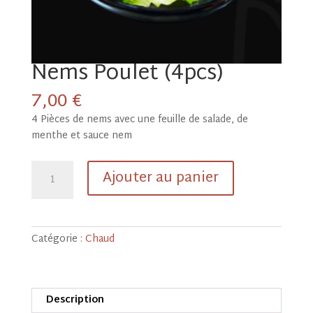
Nems Poulet (4pcs)
7,00
€
4 Pièces de nems avec une feuille de salade, de
menthe et sauce nem
quantité
Ajouter au panier
de
Nems
Poulet
(4pcs)
Catégorie :
Chaud
Description