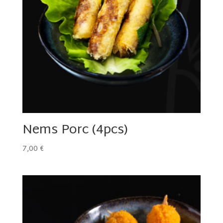
Nems Porc (4pcs)
7,00
€