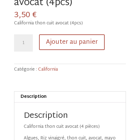
avocat (4pcs)
3,50
€
California thon cuit avocat (4pcs)
quantité
Ajouter au panier
de
California
thon
cuit
Catégorie :
California
avocat
(4pcs)
Description
Description
California thon cuit avocat (4 pièces)
Algues, Riz vinaigré, thon cuit, avocat, mayo