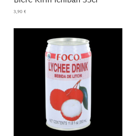
Bière Kirin Ichiban 33cl
3,90
€