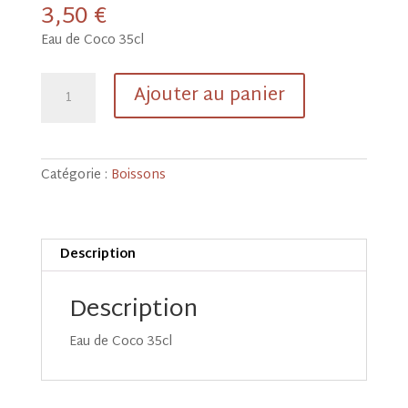
3,50
€
Eau de Coco 35cl
quantité
Ajouter au panier
de
Eau
de
Coco
Catégorie :
Boissons
35cl
Description
Description
Eau de Coco 35cl